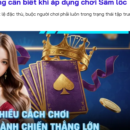
g cần biết khi áp dụng chơi Sâm lốc
 lệ đặc thù, buộc người chơi phải luôn trong trạng thái tập tr