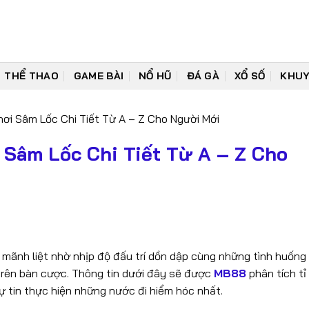
THỂ THAO
GAME BÀI
NỔ HŨ
ĐÁ GÀ
XỔ SỐ
KHUY
i Sâm Lốc Chi Tiết Từ A – Z Cho Người Mới
Sâm Lốc Chi Tiết Từ A – Z Cho
mãnh liệt nhờ nhịp độ đấu trí dồn dập cùng những tình huống
trên bàn cược. Thông tin dưới đây sẽ được
MB88
phân tích tỉ
ự tin thực hiện những nước đi hiểm hóc nhất.