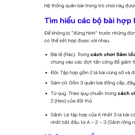
Hệ thống quân bài trong trò chơi này đư
Tìm hiểu các bộ bài hợp 
Để không bị “đứng hình” trước những đòn
có thể kết hợp được với nhau.
Bài lẻ (Rác): Trong
cách chơi Sâm lố
chúng vào các đợt tấn công để giảm th
Đôi: Tập hợp gồm 2 lá bài cùng số và đ
Sám cô: Gồm 3 quân bài đồng cấp, đây 
Tứ quý: Theo quy chuẩn trong
cách c
2 (Heo) của đối thủ.
Sảnh: Là tập hợp của ít nhất 3 lá bài 
nhất bắt đầu từ A – 2 – 3 (Sảnh rồng 