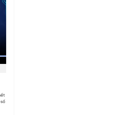
hết
 số