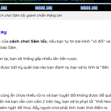
ch chơi Sâm lốc giành chiến thắng lớn
tay
ệt của
cách chơi Sâm lốc
, nếu bạn tự tin bài mình “vô đối” và
 báo Sâm.
n lại, bạn sẽ thắng gấp nhiều lần tiền cược.
được bất kỳ quân bài nào bạn đánh ra, bạn sẽ bị tính là “đền
2 cũng ẩn chứa nhiều rủi ro và bạn tuyệt đối không được để qu
ất mà bạn vẫn còn cầm 2 trên tay, bạn sẽ bị phạt lỗi “thối Heo
iêm ngặt để thúc đẩy người chơi phải tính toán thời điểm ra