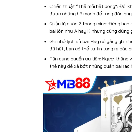
Chiến thuật “Thả mồi bắt bóng”: Đôi khi
được những bộ mạnh để tung đòn quyết
Quản lý quân 2 thông minh: Đừng bao 
bài lớn như A hay K nhưng cũng đừng g
Ghi nhớ lịch sử bài: Hãy cố gắng ghi n
đã hết, bạn có thể tự tin tung ra các 
Tận dụng quyền ưu tiên: Người thắng v
thế này để xả bớt những quân bài rác h