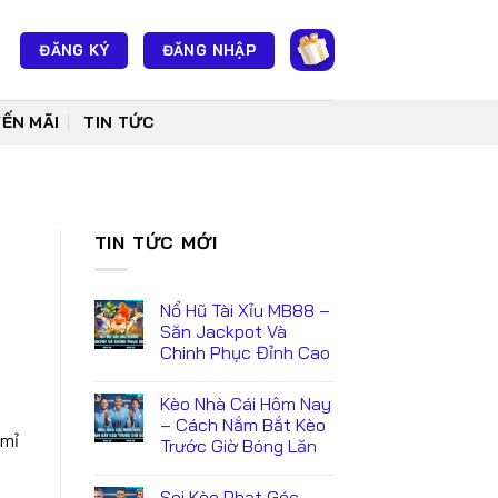
ĐĂNG KÝ
ĐĂNG NHẬP
ẾN MÃI
TIN TỨC
TIN TỨC MỚI
Nổ Hũ Tài Xỉu MB88 –
Săn Jackpot Và
Chinh Phục Đỉnh Cao
Kèo Nhà Cái Hôm Nay
– Cách Nắm Bắt Kèo
 mỉ
Trước Giờ Bóng Lăn
Soi Kèo Phạt Góc –