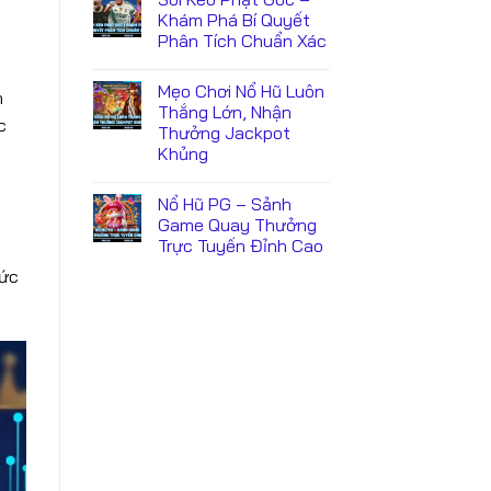
Khám Phá Bí Quyết
Phân Tích Chuẩn Xác
Mẹo Chơi Nổ Hũ Luôn
n
Thắng Lớn, Nhận
c
Thưởng Jackpot
Khủng
Nổ Hũ PG – Sảnh
Game Quay Thưởng
Trực Tuyến Đỉnh Cao
hức