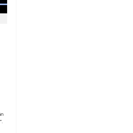
ân
”.