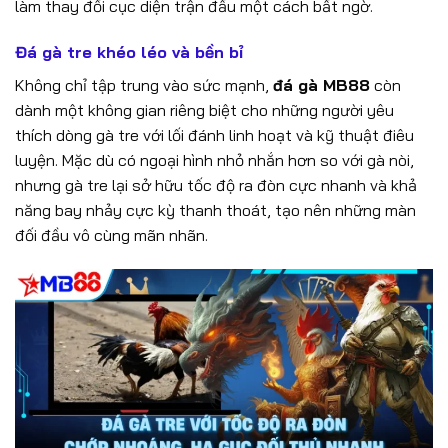
làm thay đổi cục diện trận đấu một cách bất ngờ.
Đá gà tre khéo léo và bền bỉ
Không chỉ tập trung vào sức mạnh,
đá gà MB88
còn
dành một không gian riêng biệt cho những người yêu
thích dòng gà tre với lối đánh linh hoạt và kỹ thuật điêu
luyện. Mặc dù có ngoại hình nhỏ nhắn hơn so với gà nòi,
nhưng gà tre lại sở hữu tốc độ ra đòn cực nhanh và khả
năng bay nhảy cực kỳ thanh thoát, tạo nên những màn
đối đầu vô cùng mãn nhãn.