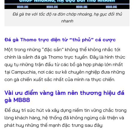
Đá gà tre với tốc độ ra đòn chớp nhoáng, hạ gục đối thủ
nhanh
Đá gà Thomo trực diện từ “thủ phủ” cá cược
Một trong những “đặc sản” không thể không nhắc tới
chính là sảnh đá gà Thomo trực tuyến. Đây là hình thức
quy tụ những trận đấu từ các bồ gà hợp pháp lớn nhất
tại Campuchia, nơi các sư kê chuyên nghiệp đưa những
con gà chiến xuất sắc nhất của mình ra thực chiến.
Vài ưu điểm vàng làm nên thương hiệu đá
gà MB88
Để duy trì sức hút và xây dựng niềm tin vững chắc trong
lòng khách hàng, hệ thống đã không ngừng cải thiện và
phát huy những thế mạnh đặc trưng sau đây: