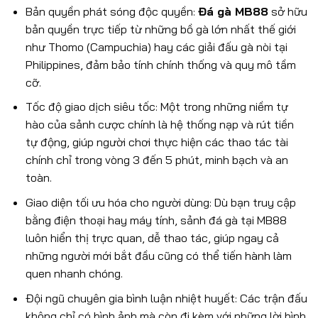
Bản quyền phát sóng độc quyền:
Đá gà MB88
sở hữu
bản quyền trực tiếp từ những bồ gà lớn nhất thế giới
như Thomo (Campuchia) hay các giải đấu gà nòi tại
Philippines, đảm bảo tính chính thống và quy mô tầm
cỡ.
Tốc độ giao dịch siêu tốc: Một trong những niềm tự
hào của sảnh cược chính là hệ thống nạp và rút tiền
tự động, giúp người chơi thực hiện các thao tác tài
chính chỉ trong vòng 3 đến 5 phút, minh bạch và an
toàn.
Giao diện tối ưu hóa cho người dùng: Dù bạn truy cập
bằng điện thoại hay máy tính, sảnh đá gà tại MB88
luôn hiển thị trực quan, dễ thao tác, giúp ngay cả
những người mới bắt đầu cũng có thể tiến hành làm
quen nhanh chóng.
Đội ngũ chuyên gia bình luận nhiệt huyết: Các trận đấu
không chỉ có hình ảnh mà còn đi kèm với những lời bình