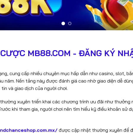
 CƯỢC MB88.COM - ĐĂNG KÝ NH
 dạng, cung cấp nhiều chuyên mục hấp dẫn như casino, slot, bắ
âu năm. Nền tảng này được đánh giá cao nhờ giao diện dễ dùng,
tin và giao dịch của người chơi.
thường xuyên triển khai các chương trình ưu đãi như thưởng nạ
 Trước khi tham gia, người chơi nên tìm hiểu kỹ điều khoản sử 
ondchanceshop.com.mx/
được cập nhật thường xuyên để đả