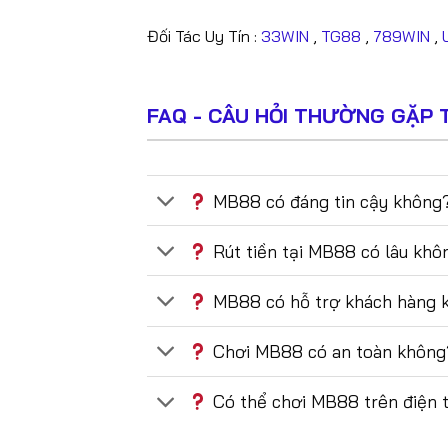
Đối Tác Uy Tín :
33WIN
,
TG88
,
789WIN
,
FAQ - CÂU HỎI THƯỜNG GẶP 
MB88 có đáng tin cậy không
Rút tiền tại MB88 có lâu khô
MB88 có hỗ trợ khách hàng 
Chơi MB88 có an toàn không
Có thể chơi MB88 trên điện 