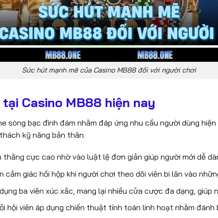
Sức hút mạnh mẽ của Casino MB88 đối với người chơi
 tại Casino MB88 hiện nay
me sòng bạc đình đám nhằm đáp ứng nhu cầu người dùng hiện n
thách kỹ năng bản thân.
n thắng cực cao nhờ vào luật lệ đơn giản giúp người mới dễ dà
 cảm giác hồi hộp khi người chơi theo dõi viên bi lăn vào nh
dụng ba viên xúc xắc, mang lại nhiều cửa cược đa dạng, giúp 
i hội viên áp dụng chiến thuật tính toán linh hoạt nhằm đánh b