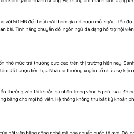
 tìm kiếm game nhanh chóng. Hệ thống âm thanh sinh động kế
hẹ với 50 MB để thoải mái tham gia cá cược mỗi ngày. Tốc độ
ván bài. Tính năng chuyển đổi ngôn ngữ đa dạng hỗ trợ hội viê
 vốn nhờ mức trả thưởng cực cao trên thị trường hiện nay. Sản
 tâm đặt cược liên tục. Nhà cái thường xuyên tổ chức sự kiệ
iền thưởng vào tài khoản cá nhân trong vòng 5 phút sau đó ng
 bằng cho mọi hội viên. Hệ thống không thu bất kỳ khoản phí
của hội viên bằng công nghệ mã hóa chuẩn quốc tế mới. Đội n