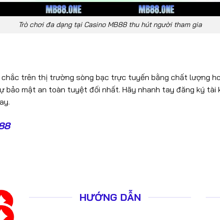
Trò chơi đa dạng tại Casino MB88 thu hút người tham gia
 chắc trên thị trường sòng bạc trực tuyến bằng chất lượng 
 sự bảo mật an toàn tuyệt đối nhất. Hãy nhanh tay đăng ký t
ay.
B88
HƯỚNG DẪN