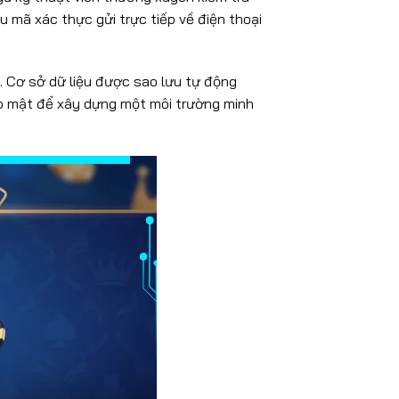
 mã xác thực gửi trực tiếp về điện thoại
 Cơ sở dữ liệu được sao lưu tự động
ảo mật để xây dựng một môi trường minh