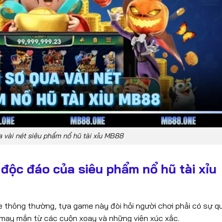
 vài nét siêu phẩm nổ hũ tài xỉu MB88
độc đáo của siêu phẩm nổ hũ tài xỉu
 thông thường, tựa game này đòi hỏi người chơi phải có sự q
u may mắn từ các cuộn xoay và những viên xúc xắc.