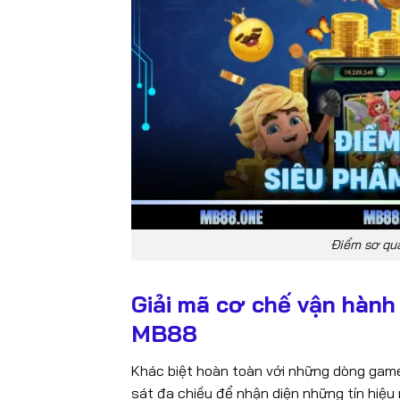
Điểm sơ qua
Giải mã cơ chế vận hành 
MB88
Khác biệt hoàn toàn với những dòng game
sát đa chiều để nhận diện những tín hiệ