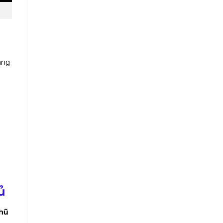
ang
ủ
hũ