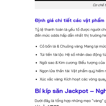
Cơ chế t
Định giá chi tiết các vật phẩm
Tỷ lệ thanh toán là yếu tố được người c
đến mức odds hấp dẫn nhất thị trường hi
Cỏ bốn lá & Chuông vàng: Mang lại mức
Túi tiền tài lộc: Hệ số nhân dao động 
Ngôi sao & Kim cương: Biểu tượng của s
Ngọn lửa thần tài: Vật phẩm quý hiếm n
Xúc xắc vàng: Kích hoạt các vòng quay
Bí kíp săn Jackpot – Ngh
Dưới đây là tổng hợp những mẹo “vàng” gi