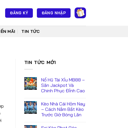
ĐĂNG KÝ
ĐĂNG NHẬP
ẾN MÃI
TIN TỨC
TIN TỨC MỚI
Nổ Hũ Tài Xỉu MB88 –
Săn Jackpot Và
Chinh Phục Đỉnh Cao
Kèo Nhà Cái Hôm Nay
ợp
– Cách Nắm Bắt Kèo
ẽ
Trước Giờ Bóng Lăn
i
Soi Kèo Phạt Góc –