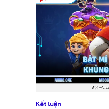
Bật mí mẹ
Kết luận