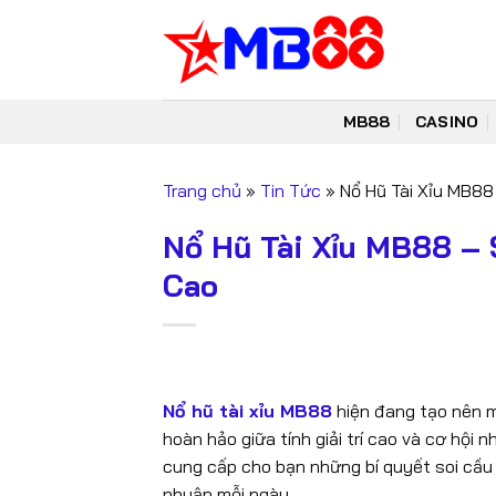
Skip
to
content
MB88
CASINO
Trang chủ
»
Tin Tức
»
Nổ Hũ Tài Xỉu MB88
Nổ Hũ Tài Xỉu MB88 – 
Cao
Nổ hũ tài xỉu MB88
hiện đang tạo nên 
hoàn hảo giữa tính giải trí cao và cơ hội 
cung cấp cho bạn những bí quyết soi cầu 
nhuận mỗi ngày.