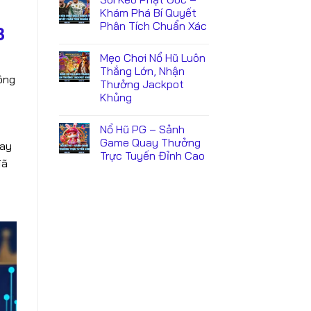
Khám Phá Bí Quyết
Phân Tích Chuẩn Xác
8
Mẹo Chơi Nổ Hũ Luôn
Thắng Lớn, Nhận
ông
Thưởng Jackpot
Khủng
Nổ Hũ PG – Sảnh
Game Quay Thưởng
uay
Trực Tuyến Đỉnh Cao
đã