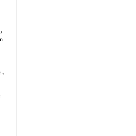
u
ạn
ến
n