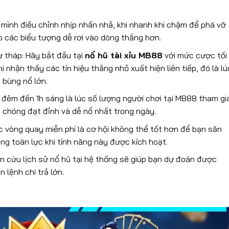
mình điều chỉnh nhịp nhấn nhả, khi nhanh khi chậm để phá vỡ
 các biểu tượng dễ rơi vào dòng thắng hơn.
 tháp: Hãy bắt đầu tại
nổ hũ tài xỉu MB88
với mức cược tối
 nhận thấy các tín hiệu thắng nhỏ xuất hiện liên tiếp, đó là lú
bùng nổ lớn.
h đêm đến 1h sáng là lúc số lượng người chơi tại MB88 tham gi
h chóng đạt đỉnh và dễ nổ nhất trong ngày.
c vòng quay miễn phí là cơ hội không thể tốt hơn để bạn săn
ng toàn lực khi tính năng này được kích hoạt.
ên cứu lịch sử nổ hũ tại hệ thống sẽ giúp bạn dự đoán được
 lệnh chi trả lớn.