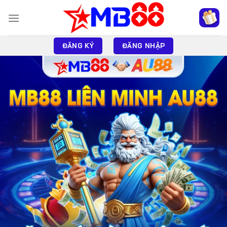
Skip
to
content
ĐĂNG KÝ
ĐĂNG NHẬP