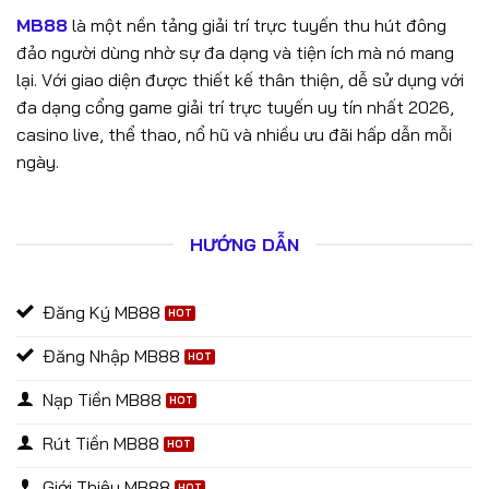
MB88
là một nền tảng giải trí trực tuyến thu hút đông
đảo người dùng nhờ sự đa dạng và tiện ích mà nó mang
lại. Với giao diện được thiết kế thân thiện, dễ sử dụng với
đa dạng cổng game giải trí trực tuyến uy tín nhất 2026,
casino live, thể thao, nổ hũ và nhiều ưu đãi hấp dẫn mỗi
ngày.
HƯỚNG DẪN
Đăng Ký MB88
Đăng Nhập MB88
Nạp Tiền MB88
Rút Tiền MB88
Giới Thiệu MB88