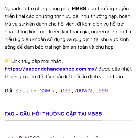
Ngoài kho trò chơi phong phú,
MB88
còn thường xuyên
triển khai các chương trình ưu đãi như thưởng nạp, hoàn
trả và sự kiện dành cho hội viên, đi kèm dịch vụ hỗ trợ
hoạt động liên tục. Trước khi tham gia, người chơi nên tìm
hiểu kỹ điều khoản sử dụng và quy định tại khu vực sinh
sống để đảm bảo trải nghiệm an toàn và phù hợp.
Link truy cập mới nhất :
https://secondchanceshop.com.mx/
được cập nhật
thường xuyên để đảm bảo kết nối ổn định và an toàn.
Đối Tác Uy Tín :
33WIN
,
TG88
,
789WIN
,
U888
FAQ - CÂU HỎI THƯỜNG GẶP TẠI MB88