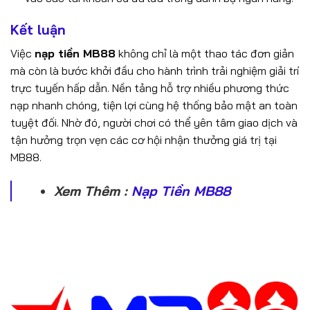
Kết luận
Việc
nạp tiền MB88
không chỉ là một thao tác đơn giản
mà còn là bước khởi đầu cho hành trình trải nghiệm giải trí
trực tuyến hấp dẫn. Nền tảng hỗ trợ nhiều phương thức
nạp nhanh chóng, tiện lợi cùng hệ thống bảo mật an toàn
tuyệt đối. Nhờ đó, người chơi có thể yên tâm giao dịch và
tận hưởng trọn vẹn các cơ hội nhận thưởng giá trị tại
MB88.
Xem Thêm :
Nạp Tiền MB88