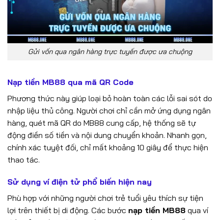
Gửi vốn qua ngân hàng trực tuyến được ưa chuộng
Nạp tiền MB88 qua mã QR Code
Phương thức này giúp loại bỏ hoàn toàn các lỗi sai sót do
nhập liệu thủ công. Người chơi chỉ cần mở ứng dụng ngân
hàng, quét mã QR do MB88 cung cấp, hệ thống sẽ tự
động điền số tiền và nội dung chuyển khoản. Nhanh gọn,
chính xác tuyệt đối, chỉ mất khoảng 10 giây để thực hiện
thao tác.
Sử dụng ví điện tử phổ biến hiện nay
Phù hợp với những người chơi trẻ tuổi yêu thích sự tiện
lợi trên thiết bị di động. Các bước
nạp tiền MB88
qua ví