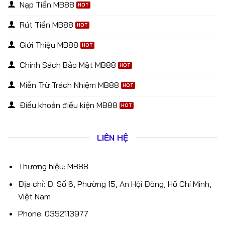
Nạp Tiền MB88
Rút Tiền MB88
Giới Thiệu MB88
Chính Sách Bảo Mật MB88
Miễn Trừ Trách Nhiệm MB88
Điều khoản điều kiện MB88
LIÊN HỆ
Thương hiệu: MB88
Địa chỉ:
Đ. Số 6, Phường 15, An Hội Đông, Hồ Chí Minh,
Việt Nam
Phone:
0352113977