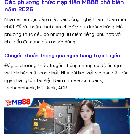
Các phương thức nạp tiền MB88 phổ biến
năm 2026
Nhà cái liên tục cập nhật các công nghệ thanh toán mới
nhất để rút ngắn thời gian chờ đợi của khách hàng. Mỗi
phương thức đều có những ưu điểm riêng, phù hợp với
nhu cầu đa dạng của người dùng.
Chuyển khoản thông qua ngân hàng trực tuyến
Đây là phương thức truyền thống nhưng có độ ổn định
và tính bảo mật cao nhất. Nhà cái liên kết với hầu hết các
ngân hàng lớn tại Việt Nam như Vietcombank,
Techcombank, MB Bank, ACB…