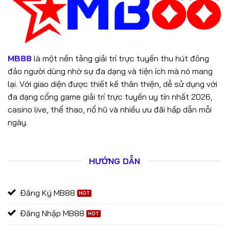
MB88
là một nền tảng giải trí trực tuyến thu hút đông
đảo người dùng nhờ sự đa dạng và tiện ích mà nó mang
lại. Với giao diện được thiết kế thân thiện, dễ sử dụng với
đa dạng cổng game giải trí trực tuyến uy tín nhất 2026,
casino live, thể thao, nổ hũ và nhiều ưu đãi hấp dẫn mỗi
ngày.
HƯỚNG DẪN
Đăng Ký MB88
Đăng Nhập MB88