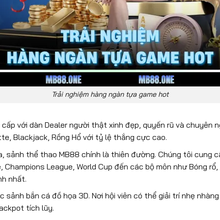
Trải nghiệm hàng ngàn tựa game hot
 cấp với dàn Dealer người thật xinh đẹp, quyến rũ và chuyên 
tte, Blackjack, Rồng Hổ với tỷ lệ thắng cực cao.
a, sảnh thể thao MB88 chính là thiên đường. Chúng tôi cung c
e, Champions League, World Cup đến các bộ môn như Bóng rổ, 
nh nhất.
 sảnh bắn cá đồ họa 3D. Nơi hội viên có thể giải trí nhẹ nhà
ckpot tích lũy.