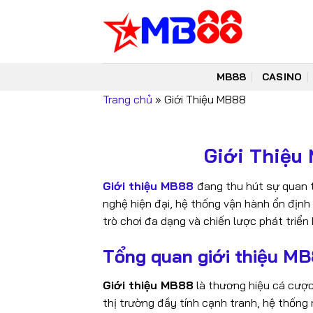
Skip
to
content
MB88
CASINO
Trang chủ
»
Giới Thiệu MB88
Giới Thiệu
Giới thiệu MB88
đang thu hút sự quan t
nghệ hiện đại, hệ thống vận hành ổn định 
trò chơi đa dạng và chiến lược phát triển
Tổng quan giới thiệu M
Giới thiệu MB88
là thương hiệu cá cược
thị trường đầy tính cạnh tranh, hệ thốn