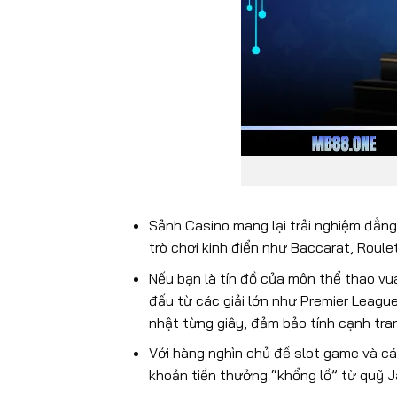
Sảnh Casino mang lại trải nghiệm đẳng
trò chơi kinh điển như Baccarat, Roule
Nếu bạn là tín đồ của môn thể thao vu
đấu từ các giải lớn như Premier Leagu
nhật từng giây, đảm bảo tính cạnh tra
Với hàng nghìn chủ đề slot game và các
khoản tiền thưởng “khổng lồ” từ quỹ Ja