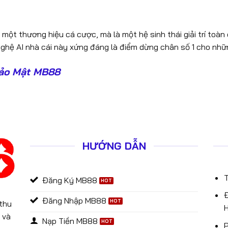
một thương hiệu cá cược, mà là một hệ sinh thái giải trí toàn
ghệ AI nhà cái này xứng đáng là điểm dừng chân số 1 cho những
Bảo Mật MB88
HƯỚNG DẪN
Đăng Ký MB88
Đ
Đăng Nhập MB88
 thu
H
 và
Nạp Tiền MB88